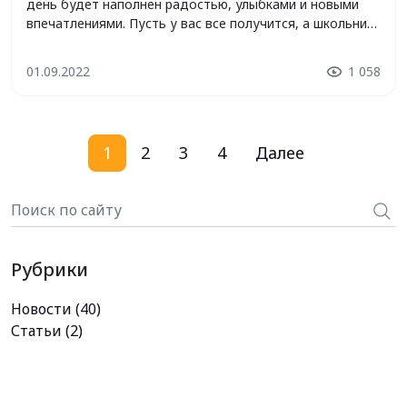
день будет наполнен радостью, улыбками и новыми
впечатлениями. Пусть у вас все получится, а школьники
успешно начнут новый учебный год! Мы желаем вам
отличного настроения, удачных покупок и ярких
01.09.2022
1 058
впечатлений от наших товаров. Пусть ваш день будет
полон приятных сюрпризов и позитивных […]
1
2
3
4
Далее
Рубрики
Новости
(40)
Статьи
(2)