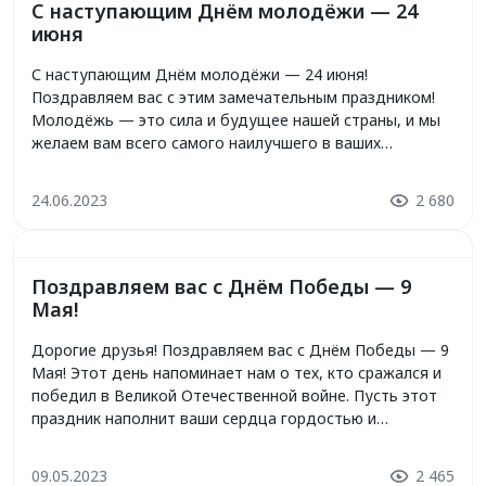
С наступающим Днём молодёжи — 24
июня
С наступающим Днём молодёжи — 24 июня!
Поздравляем вас с этим замечательным праздником!
Молодёжь — это сила и будущее нашей страны, и мы
желаем вам всего самого наилучшего в ваших
начинаниях. Пусть ваши мечты станут реальностью, а
жизнь принесет много радости и удовольствия.
24.06.2023
2 680
Желаем вам крепкого здоровья, успехов в учебе и
работе, а также ярких […]
Поздравляем вас с Днём Победы — 9
Мая!
Дорогие друзья! Поздравляем вас с Днём Победы — 9
Мая! Этот день напоминает нам о тех, кто сражался и
победил в Великой Отечественной войне. Пусть этот
праздник наполнит ваши сердца гордостью и
уважением к подвигу наших предков. Желаем вам
мира, благополучия и счастья. Пусть каждый из вас
09.05.2023
2 465