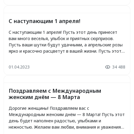
будет окружен любовью и заботой близких, а наша […]
С наступающим 1 апреля!
С наступающим 1 апреля! Пусть этот день принесет
вам много веселья, улыбок и приятных сюрпризов.
Пусть ваши шутки будут удачными, а апрельские розы
ярко и красочно расцветут в вашей жизни. Пусть этот
день напомнит вам о радости и беззаботности. Пусть
веселые моменты сопровождают вас всегда! С
01.04.2023
34 488
наступающим 1 апреля!
Поздравляем с Международным
женским днём — 8 Марта
Дорогие женщины! Поздравляем вас с
Международным женским днём — 8 Марта! Пусть этот
день будет наполнен радостью, улыбками и
нежностью. Желаем вам любви, внимания и уважения
каждый день. Пусть ваши сердца наполняются теплом