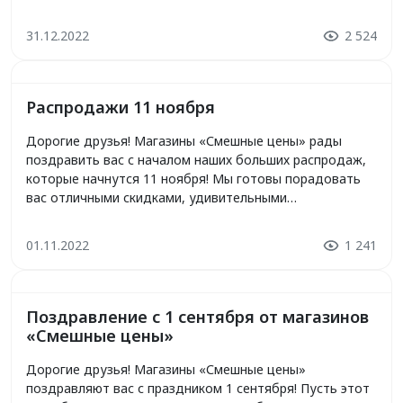
постоянную поддержку и доверие. Желаем вам
счастливых праздников, тепла и уюта в кругу близких, а
31.12.2022
2 524
также новых ярких впечатлений и приятных покупок в
наших магазинах. С […]
Распродажи 11 ноября
Дорогие друзья! Магазины «Смешные цены» рады
поздравить вас с началом наших больших распродаж,
которые начнутся 11 ноября! Мы готовы порадовать
вас отличными скидками, удивительными
предложениями и множеством товаров по
привлекательным ценам. Приглашаем вас насладиться
01.11.2022
1 241
шопингом и приобрести все, что вы давно хотели, по
невероятно выгодным ценам. Не упустите
возможность обновить гардероб, приобрести подарки
для близких […]
Поздравление с 1 сентября от магазинов
«Смешные цены»
Дорогие друзья! Магазины «Смешные цены»
поздравляют вас с праздником 1 сентября! Пусть этот