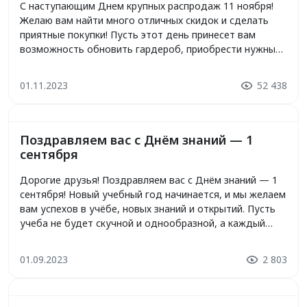
С наступающим Днем крупных распродаж 11 ноября!
Желаю вам найти много отличных скидок и сделать
приятные покупки! Пусть этот день принесет вам
возможность обновить гардероб, приобрести нужные
вещи и порадовать себя и близких. Наслаждайтесь
шопингом и не упустите возможность приобрести то, о
01.11.2023
52 438
чем вы давно мечтали. Пусть этот день будет полон
радости и удачных покупок!
Поздравляем вас с Днём знаний — 1
сентября
Дорогие друзья! Поздравляем вас с Днём знаний — 1
сентября! Новый учебный год начинается, и мы желаем
вам успехов в учёбе, новых знаний и открытий. Пусть
учеба не будет скучной и однообразной, а каждый
день принесет много интересных и полезных знаний.
Желаем вам крепкого здоровья, настойчивости и
01.09.2023
2 803
терпения в достижении поставленных целей. Пусть
этот год […]