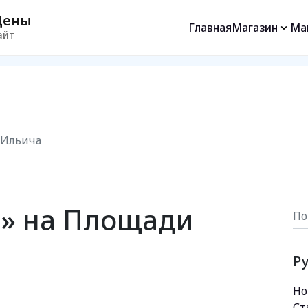
Цены
Главная
Магазин
Ма
айт
 Ильича
» на Площади
Р
Но
Ст