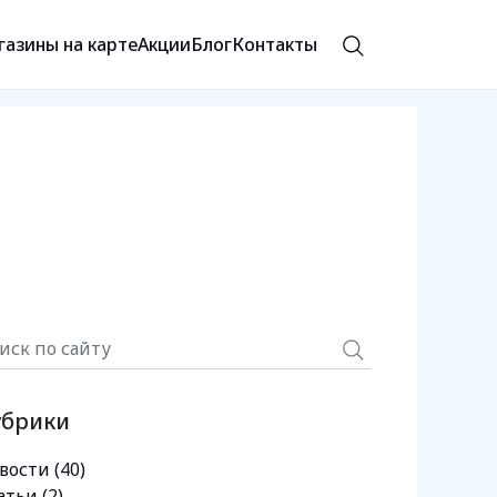
газины на карте
Акции
Блог
Контакты
убрики
вости
(40)
атьи
(2)